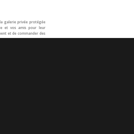
la galerie privée protégée
e et vos amis pour leur
tement et de commander des
Maxime Remeyse, photographe à Toulouse et dans la région Sud-Ouest
mariage - portrait - famille - événementiel